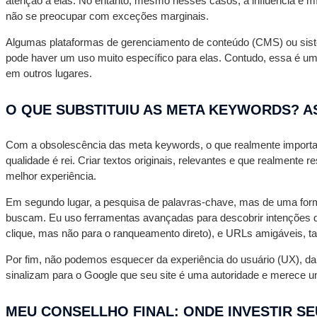
atenção a elas. No entanto, mesmo nesses casos, a influência é mí
não se preocupar com exceções marginais.
Algumas plataformas de gerenciamento de conteúdo (CMS) ou siste
pode haver um uso muito específico para elas. Contudo, essa é um
em outros lugares.
O QUE SUBSTITUIU AS META KEYWORDS? 
Com a obsolescência das meta keywords, o que realmente importa p
qualidade é rei. Criar textos originais, relevantes e que realme
melhor experiência.
Em segundo lugar, a pesquisa de palavras-chave, mas de uma forma
buscam. Eu uso ferramentas avançadas para descobrir intenções de
clique, mas não para o ranqueamento direto), e URLs amigáveis, t
Por fim, não podemos esquecer da experiência do usuário (UX), da 
sinalizam para o Google que seu site é uma autoridade e merece u
MEU CONSELLHO FINAL: ONDE INVESTIR S