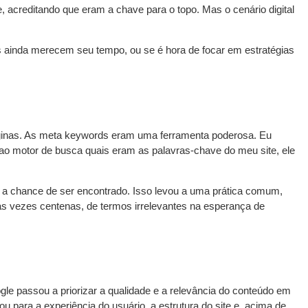
creditando que eram a chave para o topo. Mas o cenário digital
s ainda merecem seu tempo, ou se é hora de focar em estratégias
áginas. As meta keywords eram uma ferramenta poderosa. Eu
e ao motor de busca quais eram as palavras-chave do meu site, ele
r a chance de ser encontrado. Isso levou a uma prática comum,
 vezes centenas, de termos irrelevantes na esperança de
e passou a priorizar a qualidade e a relevância do conteúdo em
ara a experiência do usuário, a estrutura do site e, acima de