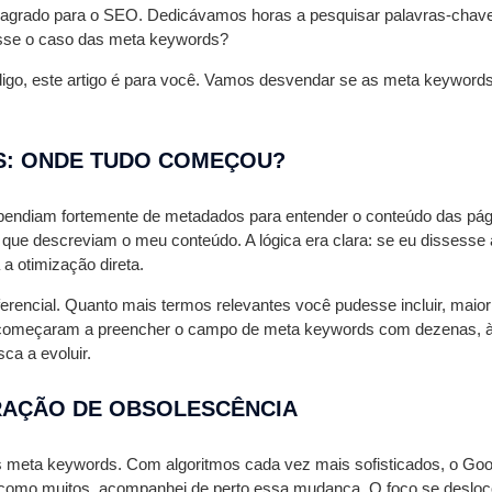
rado para o SEO. Dedicávamos horas a pesquisar palavras-chave, a
 esse o caso das meta keywords?
digo, este artigo é para você. Vamos desvendar se as meta keyword
S: ONDE TUDO COMEÇOU?
dependiam fortemente de metadados para entender o conteúdo das p
os que descreviam o meu conteúdo. A lógica era clara: se eu dissess
a otimização direta.
erencial. Quanto mais termos relevantes você pudesse incluir, maio
 começaram a preencher o campo de meta keywords com dezenas, às
ca a evoluir.
ARAÇÃO DE OBSOLESCÊNCIA
meta keywords. Com algoritmos cada vez mais sofisticados, o Googl
omo muitos, acompanhei de perto essa mudança. O foco se deslocou p