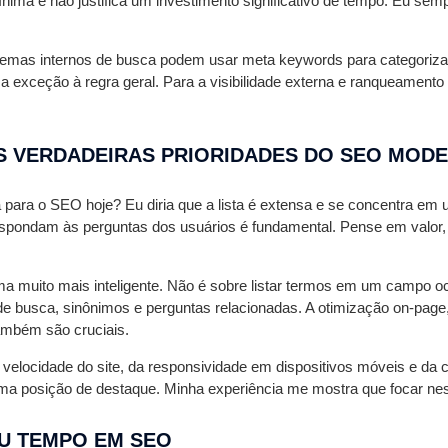
nima e não justifica um investimento significativo de tempo. Eu se
mas internos de busca podem usar meta keywords para categorizaçã
a exceção à regra geral. Para a visibilidade externa e ranqueament
AS VERDADEIRAS PRIORIDADES DO SEO MOD
ara o SEO hoje? Eu diria que a lista é extensa e se concentra em 
nte respondam às perguntas dos usuários é fundamental. Pense em va
 muito mais inteligente. Não é sobre listar termos em um campo oc
 busca, sinônimos e perguntas relacionadas. A otimização on-page, c
ambém são cruciais.
velocidade do site, da responsividade em dispositivos móveis e da c
ma posição de destaque. Minha experiência me mostra que focar ness
EU TEMPO EM SEO