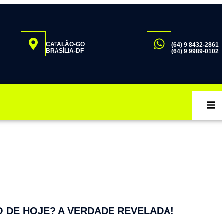
CATALÃO-GO
(64) 9 8432-2861
BRASÍLIA-DF
(64) 9 9989-0102
 DE HOJE? A VERDADE REVELADA!