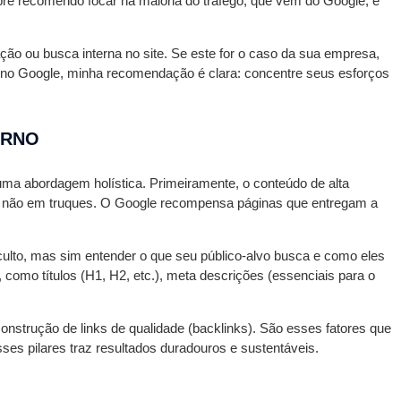
mpre recomendo focar na maioria do tráfego, que vem do Google, e
o ou busca interna no site. Se este for o caso da sua empresa,
o no Google, minha recomendação é clara: concentre seus esforços
ERNO
uma abordagem holística. Primeiramente, o conteúdo de alta
lor, não em truques. O Google recompensa páginas que entregam a
ulto, mas sim entender o que seu público-alvo busca e como eles
omo títulos (H1, H2, etc.), meta descrições (essenciais para o
onstrução de links de qualidade (backlinks). São esses fatores que
es pilares traz resultados duradouros e sustentáveis.