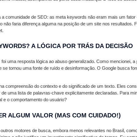
a a comunidade de SEO: as meta keywords não eram mais um fator d
ão faria diferença alguma na posição de um site nos resultados. Fo
t.
YWORDS? A LÓGICA POR TRÁS DA DECISÃO
; foi uma resposta lógica ao abuso generalizado. Como mencionei, a p
le se tornou uma fonte de ruído e desinformação. O Google busca for
a compreensão do contexto e do significado de um texto. Eles cons
ar de uma lista de palavras-chave explicitamente declaradas. Para 
al e o comportamento do usuário?
ER ALGUM VALOR (MAS COM CUIDADO!)
 outros motores de busca, embora menos relevantes no Brasil, com