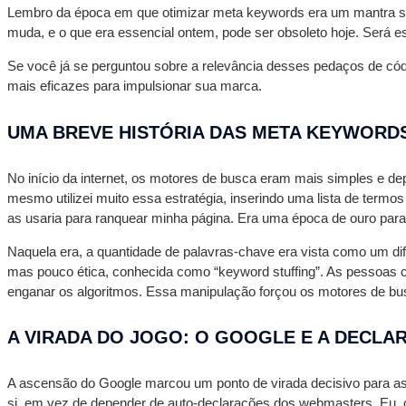
Lembro da época em que otimizar meta keywords era um mantra sag
muda, e o que era essencial ontem, pode ser obsoleto hoje. Será
Se você já se perguntou sobre a relevância desses pedaços de có
mais eficazes para impulsionar sua marca.
UMA BREVE HISTÓRIA DAS META KEYWORD
No início da internet, os motores de busca eram mais simples e 
mesmo utilizei muito essa estratégia, inserindo uma lista de term
as usaria para ranquear minha página. Era uma época de ouro para 
Naquela era, a quantidade de palavras-chave era vista como um dif
mas pouco ética, conhecida como “keyword stuffing”. As pessoas
enganar os algoritmos. Essa manipulação forçou os motores de bus
A VIRADA DO JOGO: O GOOGLE E A DECL
A ascensão do Google marcou um ponto de virada decisivo para as 
si, em vez de depender de auto-declarações dos webmasters. Eu, c